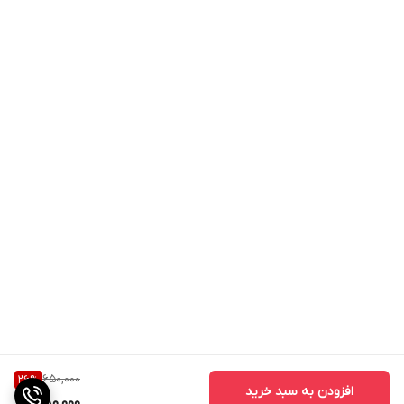
650,000
26
%
افزودن به سبد خرید
480,000