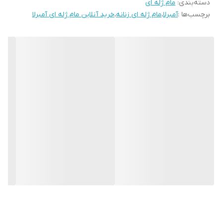
دسته‌بندی
:
مام ژله ای
برچسب‌ها :
آمبرلا
،
مام ژله ای زنانه
،
خرید آنلاین مام ژله ای آمبرلا