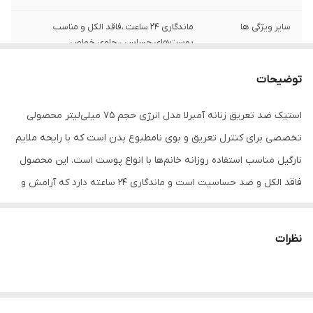
سایر ویژگی ها
ماندگاری 24 ساعت ،فاقد الکل و مناسب
پوست‌های حساس • حاوی خواص
مرطوب‌کنندگی برای جلوگیری از خشکی پوست •
دارای ترکیبات مغذی شامل ویتامین E و شی‌باتر
توضیحات
کمک به حفظ تعادل فلزات مفید پوست با
منیزیم و زینک • رایحه ملایم و طبیعی نارگیل
استیک ضد تعریق زنانه آمبرلا مدل انرژی حجم 75 میلی‌لیتر محصولی
برای حس تازگی و انرژی
تخصصی برای کنترل تعریق و بوی نامطبوع بدن است که با رایحه ملایم
ساخت
ایران
نارگیل مناسب استفاده روزانه خانم‌ها با انواع پوست است. این محصول
فاقد الکل و ضد حساسیت است و ماندگاری 24 ساعته دارد که آرامش و
طراوت را در تمام طول روز برای پوست شما فراهم می‌کند.
نظرات