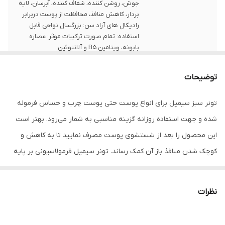
جوش، روشن کننده، شفاف کننده، آبرسان، لایه
بردار، کاهش منافذ، محافظت از پوست دربرابر
رادیکال های آزاد سن: بزرگسال نواحی قابل
استفاده: تمام صورت ترکیبات موثر: عصاره
بابونه، ویتامین B5 و آلانتوئین
مناسب
انواع پوست
توضیحات
مناسب استفاده
بزرگسالان
تونر سبز سیمپل برای انواع پوست حتی پوست چرب و حساس فرموله
ساخت کشور
لهستان
شده و جهت استفاده روزانه گزینه مناسبی به شمار می‌رود. بهتر است
این محصول را بعد از شستشوی پوست مصرف نمایید تا به کاهش و
کوچک ‌شدن منافذ باز آن کمک رساند. تونر سیمپل فرمولاسیونی بر پایه
آب داشته، با رفع باقیمانده مواد آرایشی و آلودگی‌ها از روی پوست سبب
پاکسازی عمیق منافذ آن می‌شود و برای افزایش شفافیت پوست هم
نظرات
مفید واقع می‌شود. این محصول باعث افزایش شادابی و طراوت پوست
شده و به آن آرامش و تازگی می‌بخشد.