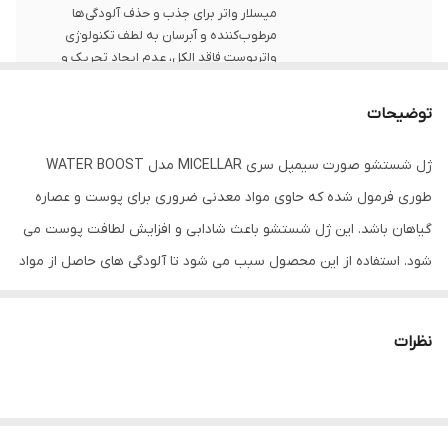
میسلار واتر برای جذب و حذف آلودگی‌ها
مرطوب‌کننده و آبرسان به لطف تکنولوژی
واتربوست فاقد الکل، عدم ایجاد تحریک و
حساسیت پوستی بافت ژلی و سبک برای
استفاده روزانه مبدا برند: انگلیس کشور
توضیحات
سازنده: لهستان
ژل شستشو صورت سیمپل سری MICELLAR مدل WATER BOOST
سایر مشخصات
فرمولاسیون ملایم با قدرت بالا حاوی میسلار
واتر برای جذب و حذف آلودگی‌ها مرطوب‌کننده
طوری فرمول شده که حاوی مواد معدنی ضروری برای پوست و عصاره
و آبرسان به لطف تکنولوژی واتربوست فاقد
گیاهان باشد. این ژل شستشو باعث شادابی و افزایش لطافت پوست می
الکل، پارابن و عطرهای مصنوعی مناسب برای
انواع پوست، به‌ویژه پوست‌های حساس
شود. استفاده از این محصول سبب می شود تا آلودگی های حاصل از مواد
آبرسانی عمیق و جلوگیری از خشکی پوست پس
آرایشی یا آلودگی های محیطی بر روی پوست باقی نمانند. آبرسانی قوی
از شستشو
پوست صورت وظیفه دیگر ژل شستشو سیمپل است، بنابراین پوست را
نظرات
خشک نمی کند.