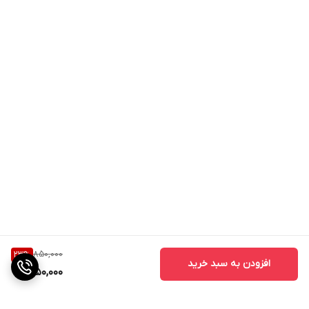
850,000
23
%
افزودن به سبد خرید
650,000