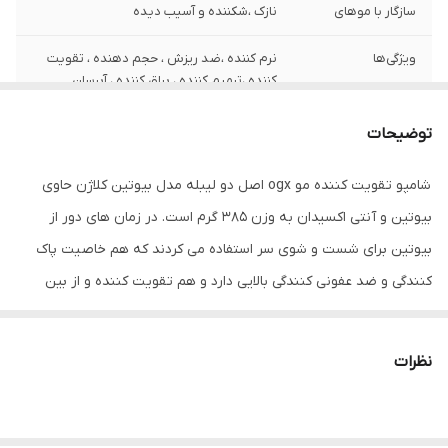
سازگار با موهای
نازک ،شکننده و آسیب دیده
ویژگی‌ها
نرم کننده ،ضد ریزش ، حجم دهنده ، تقویت
کننده ،ترمیم کننده ، براق کننده ، آبرسان
حاوی ویتامین
B7
توضیحات
کشور مبدا برند
امریکا
شامپو تقویت کننده مو ogx اصل دو لیبله مدل بیوتین کلاژن حاوی
بیوتین و آنتی اکسیدان به وزن 385 گرم است. در زمان های دور از
مناسب برای
بانوان و آقایان
بیوتین برای شست و شوی سر استفاده می کردند که هم خاصیت پاک
راهنمای استفاده
شامپو بیوتین و کلاژن را روی موهای مرطوب
کنندگی و ضد عفونی کنندگی بالایی دارد و هم تقویت کننده و از بین
زده و ماساژ دهید سپس آبکشی کنید. بعد از
برنده شوره سر میباشد. شامپو تقویت کننده مو او جی ایکس مدل
شستشو از نرم کننده استفاده کنید. هشدار: از
تماس شامپو با چشم‌ها خودداری کنید در
بیوتین کلاژن تمامی خاصیت‌های بیوتن را در خود جای داده است و بوی
صورت تماس فوراً چشم را شستشو دهید.
نظرات
مطبوعی دارد ،این شامپو با انواع مو سازگاری دارد و مناسب برای بانوان و
آقایان میباشد.