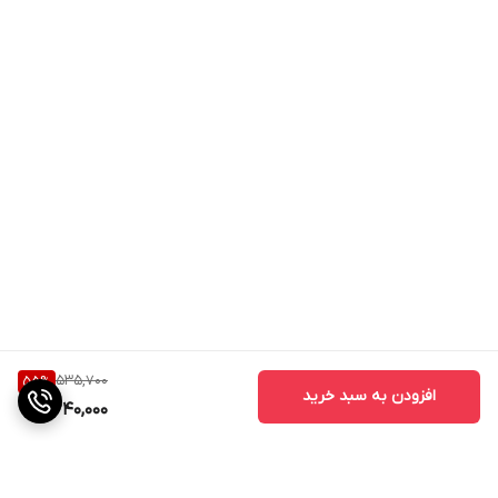
535,700
55
%
افزودن به سبد خرید
240,000