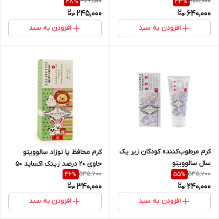
479,500
958,000
48
%
33
%
سالوویتو حجم ۲۳۰ میل
لیتر
245,000
640,000
افزودن به سبد
افزودن به سبد
کرم مرطوب‌کننده کودکان زیر یک
کرم محافظ پا نوزاد سالوویتو
سال سالوویتو
حاوی 20 درصد زینک اکساید ۵۰
535,700
535,700
36
%
55
%
میل
340,000
240,000
افزودن به سبد
افزودن به سبد