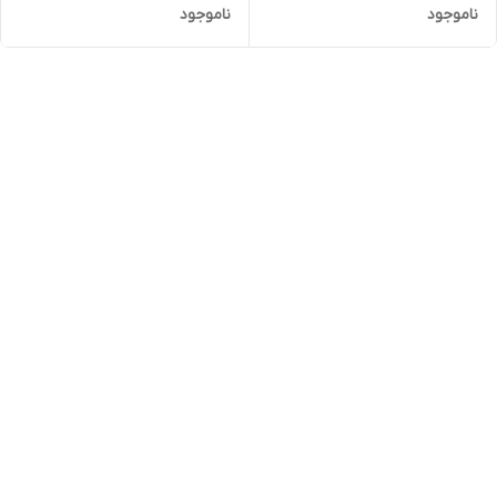
ناموجود
ناموجود
سالوویتو حجم ۲۳۰ میل
میل