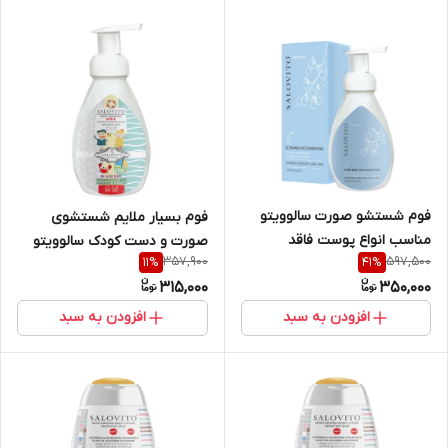
فوم شستشو صورت سالوویتو
فوم بسیار ملایم شستشوی
مناسب انواع پوست فاقد
صورت و دست کودک سالوویتو
357,900
597,500
11
%
41
%
سولفات حجم 300 میلی لیتر
حجم ۳۰۰ میل
315,000
350,000
افزودن به سبد
افزودن به سبد