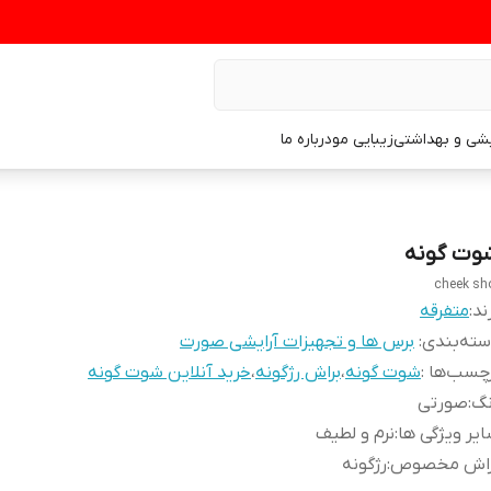
یشی و بهداشتی
زیبایی مو
درباره ما
وت گونه
cheek sh
ند:
متفرقه
ته‌بندی
:
برس ها و تجهیزات آرایشی صورت
چسب‌ها :
شوت گونه
،
براش رژگونه
،
خرید آنلاین شوت گونه
نگ
:
صورتی
یر ویژگی ها
:
نرم و لطیف
راش مخصوص
:
رژگونه