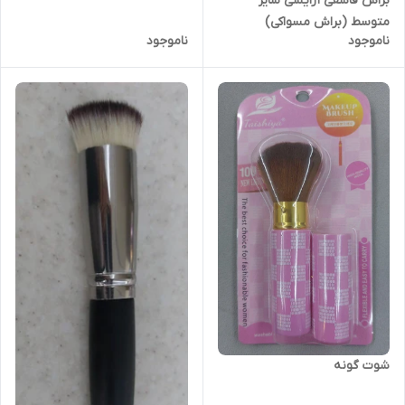
براش قاشقی آرایشی سایز
متوسط (براش مسواکی)
ناموجود
ناموجود
شوت گونه