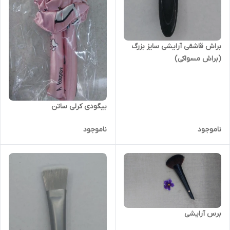
براش قاشقی آرایشی سایز بزرگ
(براش مسواکی)
بیگودی کرلی ساتن
ناموجود
ناموجود
برس آرایشی