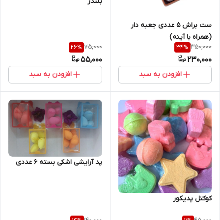
بلندر
ست براش ۵ عددی جعبه دار
(همراه با آینه)
75,000
350,000
26
%
34
%
55,000
230,000
افزودن به سبد
افزودن به سبد
پد آرایشی اشکی بسته 6 عددی
کوکتل پدیکور