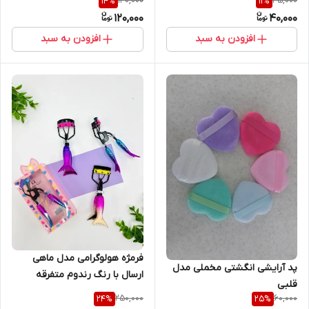
140,000
45,000
14
%
11
%
120,000
40,000
افزودن به سبد
افزودن به سبد
فرمژه هولوگرامی مدل ماهی
پد آرایشی انگشتی مخملی مدل
ارسال با رنگ رندوم متفرقه
قلبی
250,000
60,000
24
%
25
%