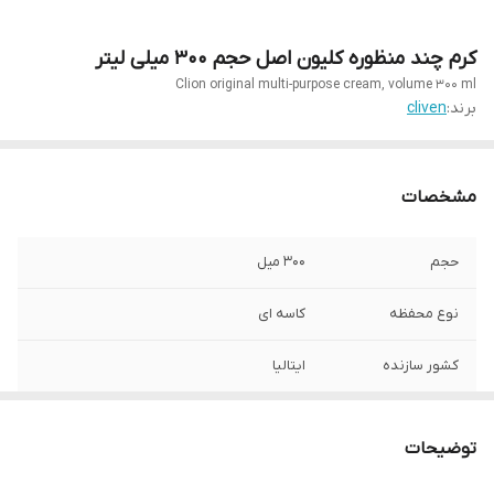
کرم چند منظوره کلیون اصل حجم 300 میلی لیتر
Clion original multi-purpose cream, volume 300 ml
برند:
cliven
مشخصات
حجم
۳۰۰ میل
نوع محفظه
کاسه ای
کشور سازنده
ایتالیا
تاریخ انقضا
۲۰۲۷.۰۹
توضیحات
موارد مصرف
صورت،بدن،گردن