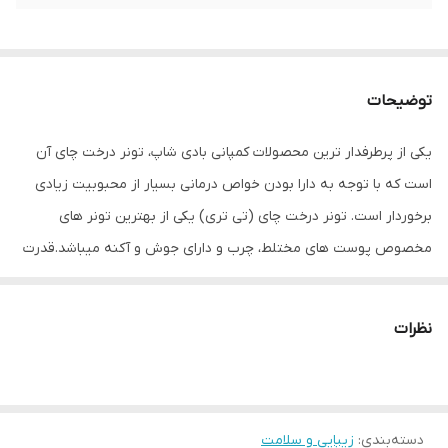
توضیحات
یکی از پرطرفدار ترین محصولات کمپانی بادی شاپ، تونر درخت چای آن
است که با توجه به دارا بودن خواص درمانی بسیار از محبوبیت زیادی
برخوردار است. تونر درخت چای (تی تری) یکی از بهترین تونر های
مخصوص پوست های مختلط، چرب و دارای جوش و آکنه میباشد.قدرت
پاک کنندگی این تونر بسیار بالا بوده و با نفوذ فوری به عمیق ترین منافذ
پوست، سبب پاکسازی کامل سطح و منافذ پوست شده و تمام آلودگی ها
نظرات
و ناخالصی های پوستی که منجر به مسدود شدن منافذ می شود را کاملا
پاکسازی می کند و در عین حال با کنترل دقیق میزان چربی سطح پوست،
منجر به درمان و جلوگیری از بروز جوش شده و اندازه منافذ را تا حد
دسته‌بندی
:
زیبایی و سلامت
چشمگیری کوچک می کند. در ترکیبات این تونر پودر سفید رنگی وجود