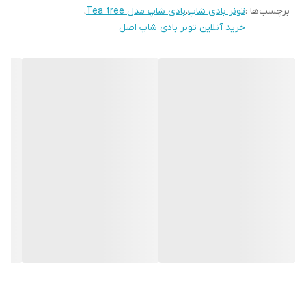
برچسب‌ها :
تونر بادی شاپ
،
بادی شاپ مدل Tea tree
،
دارد که حتما باید قبل از مصرف بطری را کاملا تکان دهید تا کاملا ترکیب
خرید آنلاین تونر بادی شاپ اصل
شود. این پودر در واقع همان مات کننده پوست است. با وجود این پودر
در این تونر، پوست های چرب دیگر نباید نگران براقی پوست خود باشند.
زیرا بعد از هر بار استفاده از این تونر پوست کاملا مات شده و تمام
دغدغه های شما را در این مورد از بین می برد. تونر درخت چای بادی شاپ
فاقد الکل است و تعادل PH پوست را کاملا حفظ می کند و خیلی ماهرانه
پوست را از وجود هرگونه ناخالصی و آلودگی پاکسازی نموده و طراوت و
شادابی را به پوست هدیه می دهد. این تونر 100% وگان بوده و هیچ
گونه تست حیوانی ندارد.