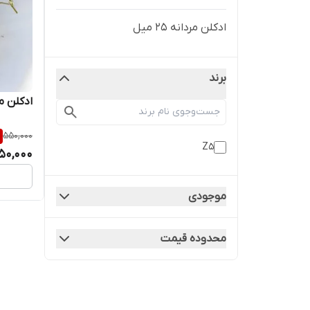
ادکلن مردانه ۲۵ میل
برند
ادکلن مردا
550,000
Z5
50,000
موجودی
محدوده قیمت