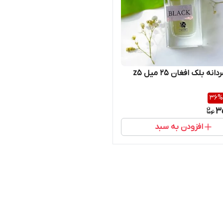
نه بلک افغان ۲۵ میل z5
36
%
3
افزودن به سبد