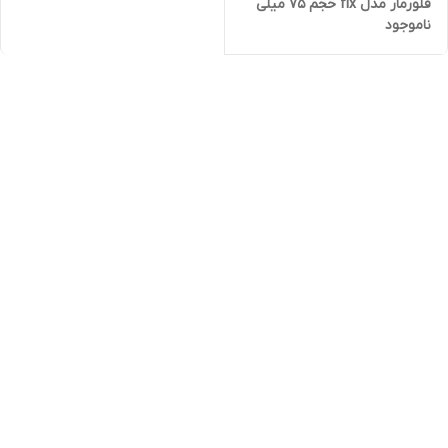
فلورمار مدل fix حجم 75 میلی
ناموجود
لیتر