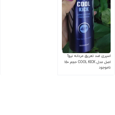
اسپری ضد تعریق مردانه نیوآ
اصل مدل COOL KICK حجم 150
ناموجود
میلی لیتر