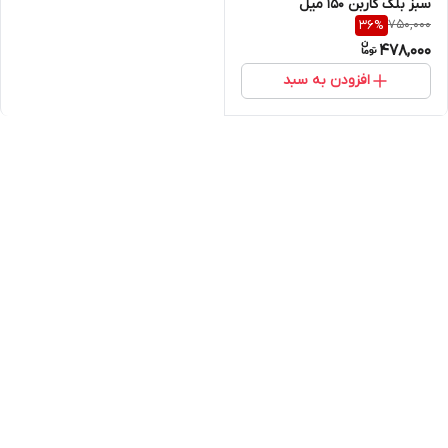
سبز بلک کاربن ۱۵۰ میل
750,000
36
%
478,000
افزودن به سبد