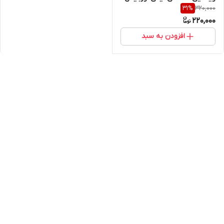
320,000
31
%
220,000
افزودن به سبد