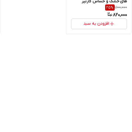
های خشک و حساس گارنیر
1,100,000
25
%
200ml اورجینال
820,000
افزودن به سبد