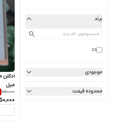
برند
z5
موجودی
میل
محدوده قیمت
550,000
50,000