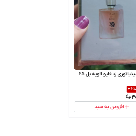
ادکلن مینیاتوری زد فایو لاویه بل ۲۵
36
%
3
افزودن به سبد