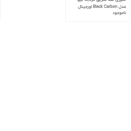
مدل Black Carbon اورجینال
ناموجود
حجم 150میلی لیتر