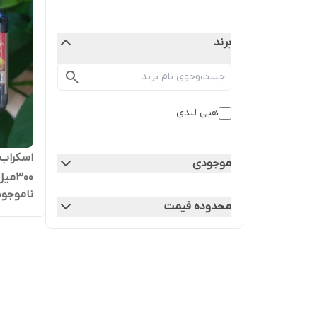
برند
هپی لیدی
اسکراب
موجودی
300میل هپی لیدی
ناموجود
محدوده قیمت