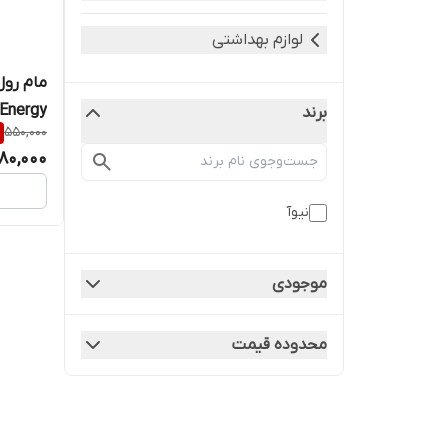
لوازم بهداشتی
Energy اورجینال حجم 50 میل
برند
550,000
80,000
نیوآ
موجودی
محدوده قیمت