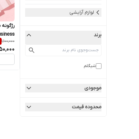
لوازم آرایشی
Business حجم
برند
%
1,100,000
50,000
شیگلم
موجودی
محدوده قیمت