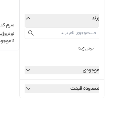
برند
سرم کنس
ناموجود
15 میل اورجینال
نوتروژینا
موجودی
محدوده قیمت