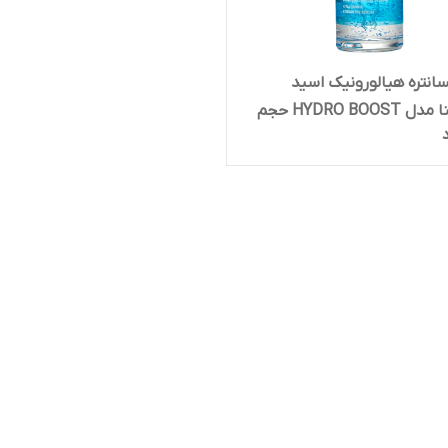
انتره هیالورونیک اسید
نوتروژینا مدل HYDRO BOOST حجم