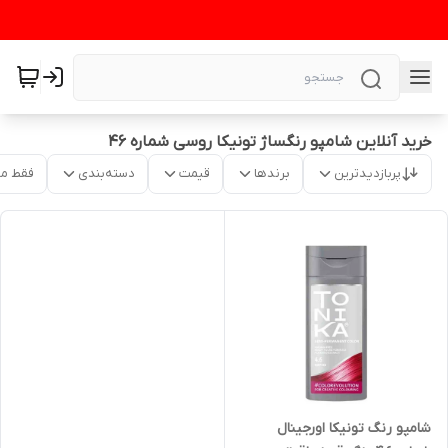
خرید آنلاین شامپو رنگساژ تونیکا روسی شماره ۴۶
پربازدیدترین
برندها
قیمت
دسته‌بندی
فقط م
شامپو رنگ تونیکا اورجینال