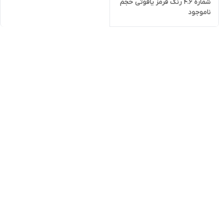
شماره 4.6 رنگ قرمز یاقوتی حجم
ناموجود
150 میل