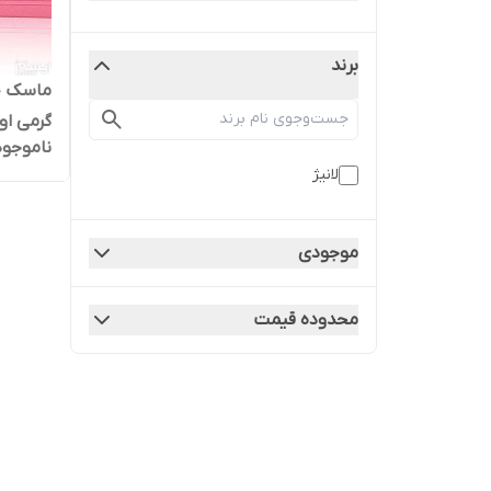
برند
گرمی او
ناموجود
لانیژ
موجودی
محدوده قیمت