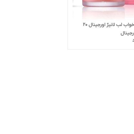
ماسک خواب لب لانیژ اورجینال 20
رجینال