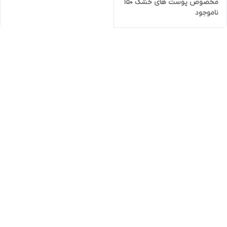
مخصوص پوست های خشک 150
ناموجود
میل