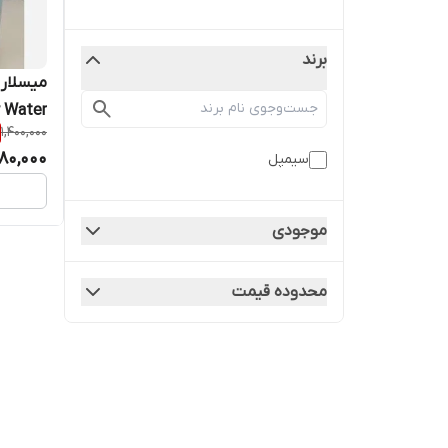
برند
میسلار 
1,400,000
انواع پوس
80,000
سیمپل
موجودی
محدوده قیمت