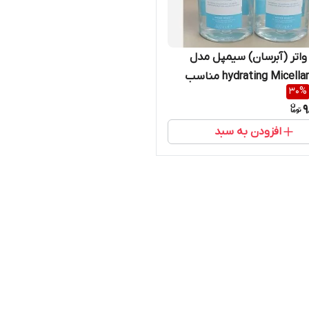
واتر (آبرسان) سیمپل مدل
hydrating Micellar Water مناسب
30
%
ت حجم 400 میل
9
افزودن به سبد