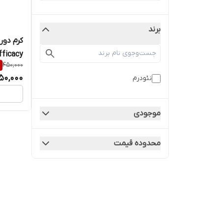
برند
Efficacy حجم 15 میلی
%
450,000
50,000
نئودرم
موجودی
محدوده قیمت