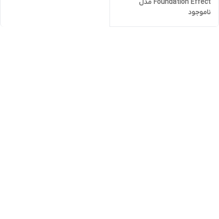
Foundation Effect مدل
ناموجود
Natural Beige حجم 40 میلی
لیتر