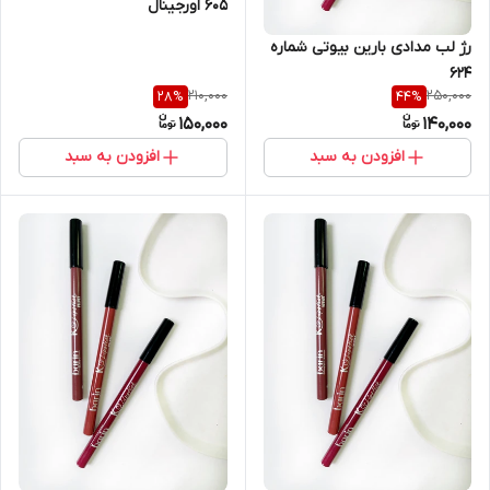
۶۰۵ اورجینال
رژ لب مدادی بارین بیوتی شماره
۶۲۴
210,000
250,000
28
%
44
%
150,000
140,000
افزودن به سبد
افزودن به سبد