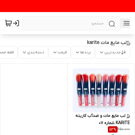
رژلب مایع مات karite
جدیدترین
برندها
قیمت
دسته‌بندی
فقط محص
رژ لب مایع مات و ضدآب کاریته
KARITE شماره ۰۷
250,000
52
%