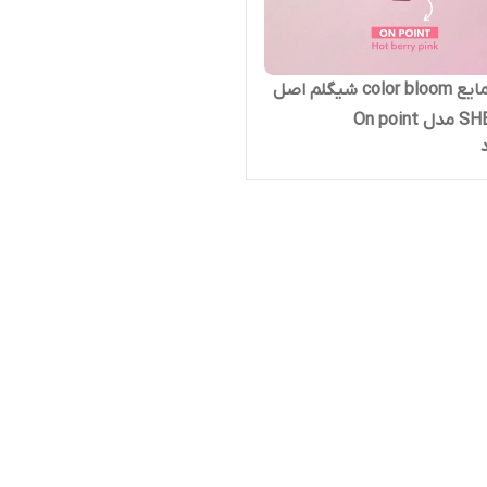
رژگونه مایع color bloom شیگلم اصل
On poin