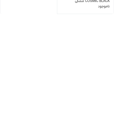
COSMIC BLACK مشکی
ناموجود
حجم7.2ml اصل ایتالیا