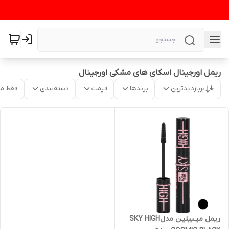
ریمل اورجینال اسکای های مشکی اورجینال
پربازدیدترین
برندها
قیمت
دسته‌بندی
فقط م
ریمل میـبیلیـن مدلSKY HIGH