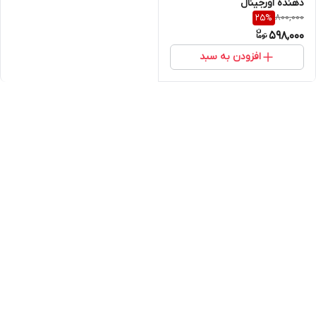
دهنده اورجینال
800,000
25
%
598,000
افزودن به سبد