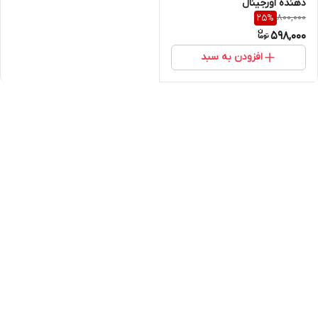
دهنده اورجینال
800,000
25
%
598,000
افزودن به سبد