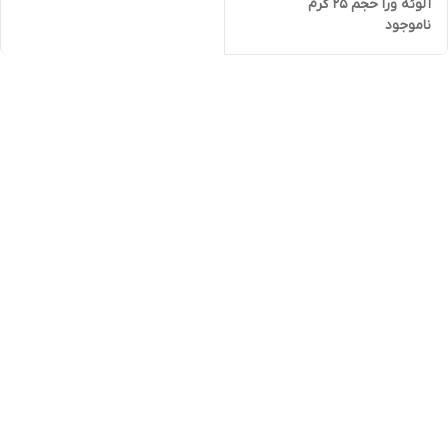
آلوئه ورا حجم 25 گرم
ناموجود