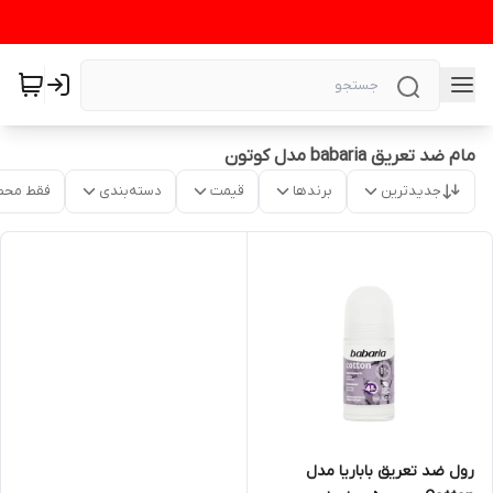
مام ضد تعریق babaria مدل کوتون
جدیدترین
برندها
قیمت
دسته‌بندی
فقط محص
رول ضد تعریق باباریا مدل