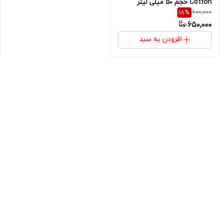
Cotton حجم 50 میلی لیتر
800,000
18
%
650,000
افزودن به سبد