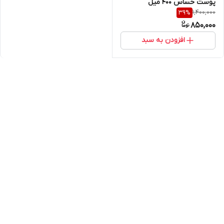
پوست حساس 400 میل
1,400,000
39
%
850,000
افزودن به سبد