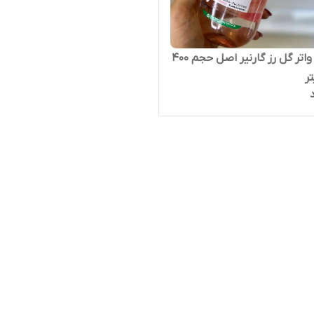
میسلار واتر گل رز گارنیر اصل حجم 400
ر