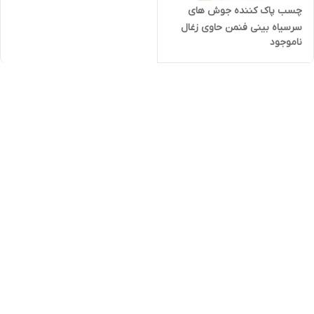
چسب‌ پاک کننده جوش های
سرسیاه بینی فنمن حاوی زغال
ناموجود
بسته 6 عددی