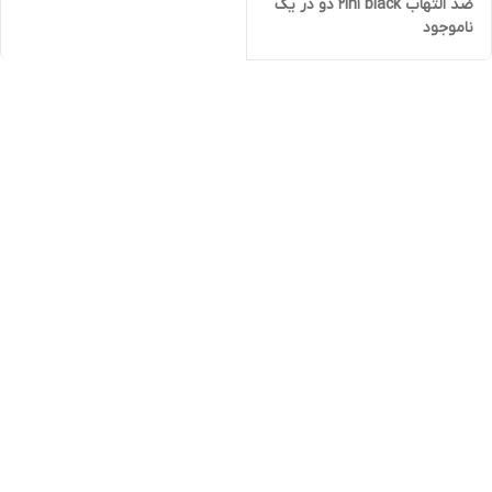
ضد التهاب 2in1 black دو در یک
ناموجود
سیاه