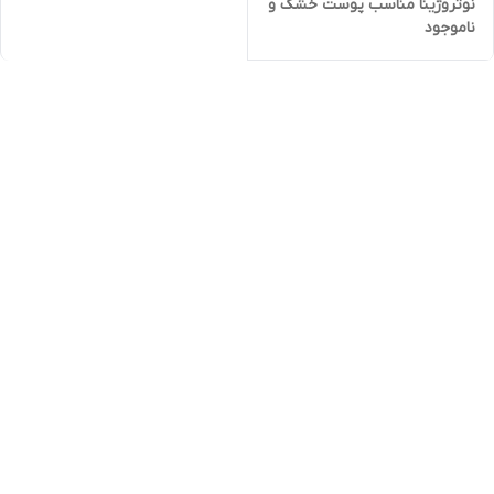
نوتروژینا مناسب پوست خشک و
ناموجود
ترک خورده حجم 50 میل