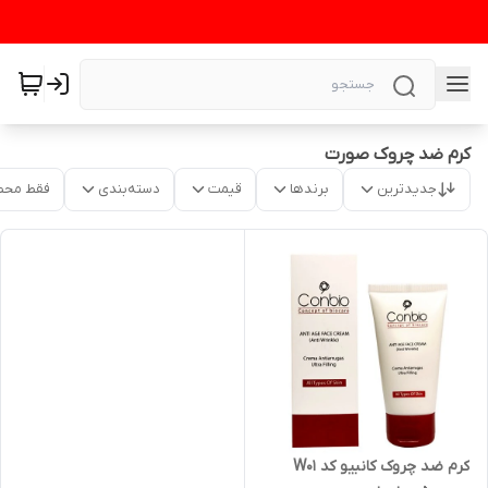
کرم ضد چروک صورت
جدیدترین
برندها
قیمت
دسته‌بندی
فقط محص
کرم ضد چروک کانبیو کد W01