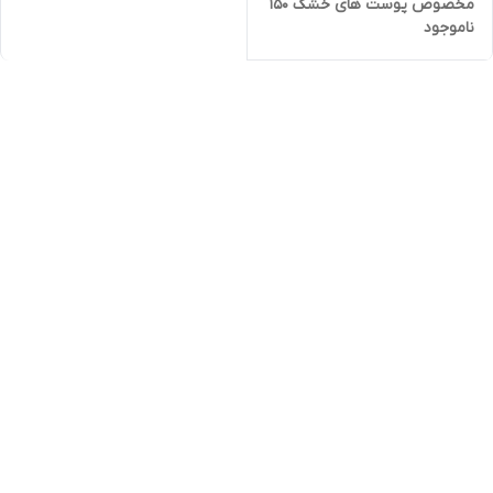
مخصوص پوست های خشک 150
ناموجود
میل