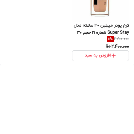
کرم پودر میبلین ۳۰ ساعته مدل
Super Stay شماره 21 حجم 30
2,700,000
11
%
میلی لیتر
2,400,000
افزودن به سبد