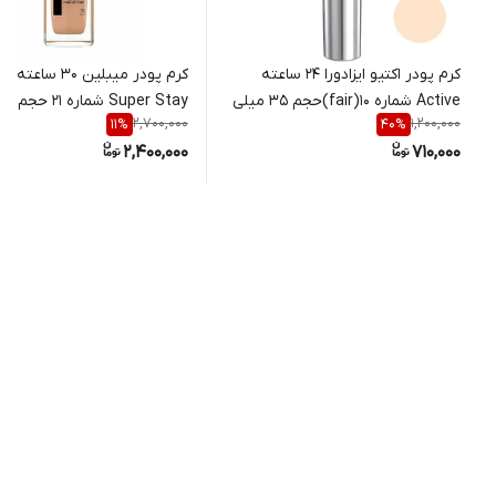
کرم پودر اکتیو ایزادورا 24 ساعته
کرم پودر میبلین ۳۰ ساع
Active شماره 10(fair)حجم 35 میلی
2,700,000
1,200,000
11
%
40
%
لیتر
لیتر
2,400,000
710,000