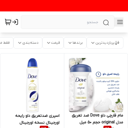
پربازدیدترین
برندها
قیمت
دسته‌بندی
فقط م
مام قارچی داو Dove ضد تعریق
اسپری ضدتعریق داو رایحه
مدل original حجم 50 میل
اورجینال نسخه اورجینال