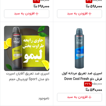
900,000
700,000
22
%
14
%
انگلیسی (تولید جدید) 250ml
698,000
598,000
افزودن به سبد
افزودن به سبد
اسپری ضد تعریق مردانه کول
اسپری ضد تعریق آقایان اسپرت
فرش داو Dove Cool Fresh
داو مدل Sport اورجینال حجم
850,000
36
%
Men Care 250 Ml
250 میلی لیتر
540,000
افزودن به سبد
ناموجود