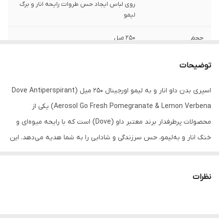
روی لباس ایجاد حس طروات رایحه انار و برگ
لیمو
حجم
۲۵۰ میل
توضیحات
اسپری بدن داو انار و به لیمو اورجینال 250 میل (Dove Antiperspirant
Aerosol Go Fresh Pomegranate & Lemon Verbena) یکی از
محصولات پرطرفدار برند معتبر داو (Dove) است که با رایحه میوه‌ای و
خنک انار و به‌لیمو، حس سرزندگی و شادابی را به شما هدیه می‌دهد. این
اسپری ضد تعریق با محافظت 48 ساعته در برابر تعریق و بوی نامطبوع،
حاوی یک‌چهارم کرم مرطوب‌کننده و فاقد الکل است که پوست زیر بغل را
نظرات
نرم، لطیف و بدون التهاب نگه می‌دارد. اگر به دنبال محصولی هستید که
هم خوشبو باشد، هم از پوست حساس زیر بغل مراقبت کند و هم اعتماد
به نفس شما را در طول روز تقویت کند، این اسپری انتخابی بی‌نظیر