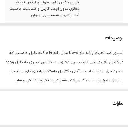
خیس نشدن لباس جلوگیری از تحریک غدد
لنفاوی بدون ایجاد خارش و حساسیت خاصیت
آنتی باکتریال مناسب برای بانوان
حجم
۲۵۰ میل
توضیحات
اسپری ضد تعریق زنانه داو Dove مدل Go Fresh به دلیل خاصیتی که
در کنترل تعریق بدن دارد، بسیار محبوب است. این اسپری به دلیل وجود
عصاره چای سفید، خاصیت آنتی باکتریال داشته و باکتری‌های مولد بوی
بد را از سطح پوست حذف می‌کند. همچنین عدم وجود الکل و سایر
ترکیبات مضر از مسدود شدن منافذ پوست و تحریک غدد لنفاوی
جلوگیری می‌کند. همچنین با 48 ساعت ماندگاری، به خوبی تعریق پوست
نظرات
را کنترل کرده و بوی بد را از بین می‌برد.از این اسپری در هر مکانی به
راحتی میتوانید استفاده کنید زیرا سریعا خشک شده و باعث خیس شدن
لباس نمی‌شود.بهترین زمان استفاده از این اسپری بعد از حمام و بر روی