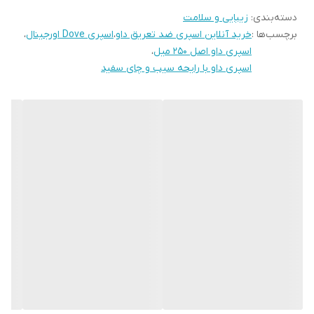
دسته‌بندی
:
زیبایی و سلامت
پوست تمیز است. گرچه در بقیه موارد مانند بعد از ورزش و در طول روز
برچسب‌ها :
خرید آنلاین اسپری ضد تعریق داو
،
اسپری Dove اورجینال
،
نیز قابل استفاده است.
اسپری داو اصل ۲۵۰ میل
،
اسپری داو با رایحه سیب و چای سفید