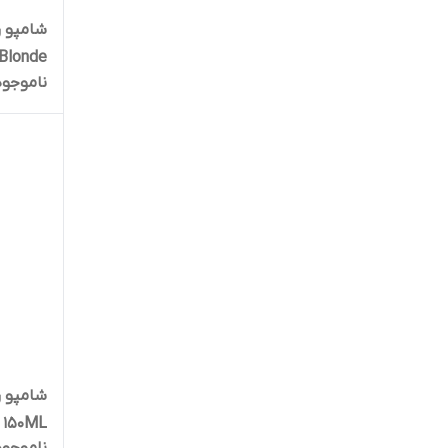
latinum Blonde
ناموجود
۱۵۰ML روسی اورجینال
ناموجود