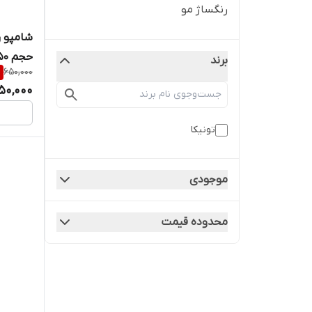
رنگساژ مو
حجم ۱۵۰ میلی لیتر
برند
%
650,000
50,000
تونیکا
موجودی
محدوده قیمت