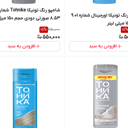
شامپو رنگ تونیکا Tohnika 
شامپو رنگ تونیکا اورجینال شماره ۹.۰۱
8.53 صورتی دودی حجم 150 میل
15
%
650,000
15
550,000
5
افزودن به سبد
افزودن به سبد